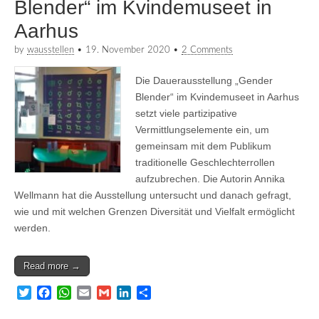
Blender“ im Kvindemuseet in
Aarhus
by
wausstellen
•
19. November 2020
•
2 Comments
Die Dauerausstellung „Gender
Blender“ im Kvindemuseet in Aarhus
setzt viele partizipative
Vermittlungselemente ein, um
gemeinsam mit dem Publikum
traditionelle Geschlechterrollen
aufzubrechen. Die Autorin Annika
Wellmann hat die Ausstellung untersucht und danach gefragt,
wie und mit welchen Grenzen Diversität und Vielfalt ermöglicht
werden.
Read more →
T
F
W
E
G
L
T
w
a
h
m
m
i
e