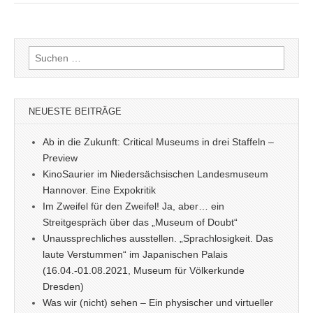
i
c
a
a
a
n
i
t
e
t
i
i
k
l
t
b
s
l
l
e
e
e
o
A
d
n
Suchen
r
o
p
I
nach:
k
p
n
NEUESTE BEITRÄGE
Ab in die Zukunft: Critical Museums in drei Staffeln –
Preview
KinoSaurier im Niedersächsischen Landesmuseum
Hannover. Eine Expokritik
Im Zweifel für den Zweifel! Ja, aber… ein
Streitgespräch über das „Museum of Doubt“
Unaussprechliches ausstellen. „Sprachlosigkeit. Das
laute Verstummen“ im Japanischen Palais
(16.04.-01.08.2021, Museum für Völkerkunde
Dresden)
Was wir (nicht) sehen – Ein physischer und virtueller